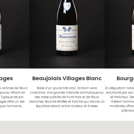
lages
Bourg
Beaujolais Villages Blanc
ux arômes de fleurs
En dégustant notre
Robe d’un jaune très clair, brillant voire
jaune, offrant en
enchanté par son é
cristalline. Une grande intensité aromatique sur
. Typique de son
et fraîcheur. Se
des notes subtiles de fruits frais et de fleurs
ges offre un bel
mêlent harmon
blanches. Bouche étoffée et fraîche qui donne un
ique harmonie.
minérales, offr
équilibre abouti entre rondeur et finesse.
précieus