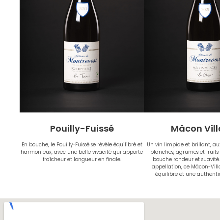
Pouilly-Fuissé
Mâcon Vil
En bouche, le Pouilly-Fuissé se révèle équilibré et
Un vin limpide et brillant, a
harmonieux, avec une belle vivacité qui apporte
blanches, agrumes et fruits 
fraîcheur et longueur en finale.
bouche rondeur et suavité
appellation, ce Mâcon-Villa
équilibre et une authent