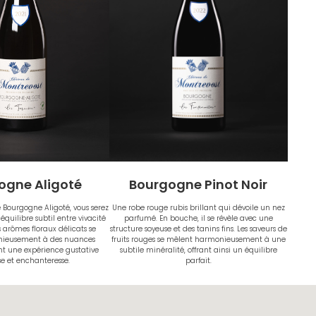
ogne Aligoté
Bourgogne Pinot Noir
 Bourgogne Aligoté, vous serez
Une robe rouge rubis brillant qui dévoile un nez
quilibre subtil entre vivacité
parfumé. En bouche, il se révèle avec une
s arômes floraux délicats se
structure soyeuse et des tanins fins. Les saveurs de
ieusement à des nuances
fruits rouges se mêlent harmonieusement à une
ant une expérience gustative
subtile minéralité, offrant ainsi un équilibre
e et enchanteresse.
parfait.