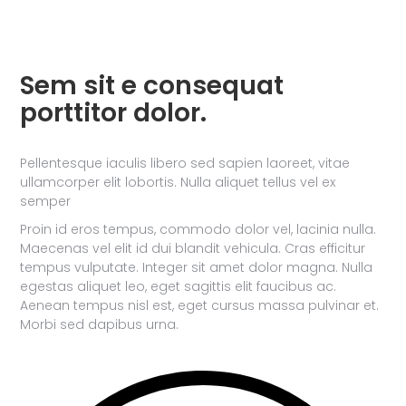
Sem sit e consequat
porttitor dolor.
Pellentesque iaculis libero sed sapien laoreet, vitae
ullamcorper elit lobortis. Nulla aliquet tellus vel ex
semper
Proin id eros tempus, commodo dolor vel, lacinia nulla.
Maecenas vel elit id dui blandit vehicula. Cras efficitur
tempus vulputate. Integer sit amet dolor magna. Nulla
egestas aliquet leo, eget sagittis elit faucibus ac.
Aenean tempus nisl est, eget cursus massa pulvinar et.
Morbi sed dapibus urna.